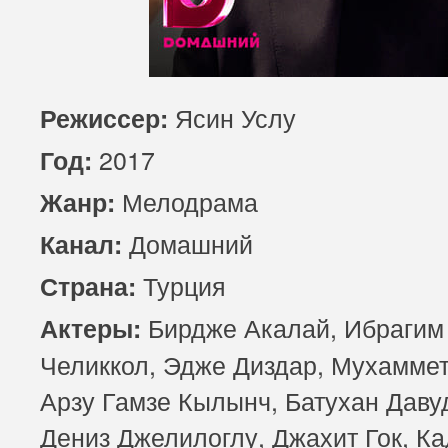
81 серия
82 серия
83 серия
85 серия
86 серия
87 серия
Ясин Услу
Режиссер:
89 серия
90 серия
91 серия
2017
Год:
93 серия
94 серия
95 серия
Мелодрама
Жанр:
Домашний
Канал:
Турция
Страна:
​Бирдже Акалай, Ибрагим
Актеры:
Челиккол, Эдже Диздар, Мухаммет
Арзу Гамзе Кылынч, Батухан Даву
Дениз Джелилоглу, Джахит Гок, К