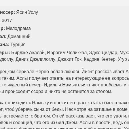
84 серия
85 серия
86 серия
87 серия
иссер:
Ясин Услу
94 серия
95 серия
96 серия
:
2017
р:
Мелодрама
ал:
Домашний
ана:
Турция
еры:
​Бирдже Акалай, Ибрагим Челиккол, Эдже Диздар, Мух
удоглу, Дениз Джелилоглу, Джахит Гок, Кадрие Кентер, Угур
урецком сериале Черно-белая любовь Йигит рассказывает А
л таким. Аслы получает ответы на интересующие ее вопросы
сте чудесный вечер. Идиль и Намык выясняют проблемы и 
ьи происходит ссора и никто не останется за столом.
хат приходит к Намыку и просит его рассказать о местонах
ет, чтоб уберечь сына от беды. Несмотря на затишье в доме
ы встречается с братом. Он ей рассказывает, что его уволи
век и сообщил, что его из бил Джем. Аслы в ярости, ведь о
 об этом. Ферхат сам очень удивлен данной информации. Хо