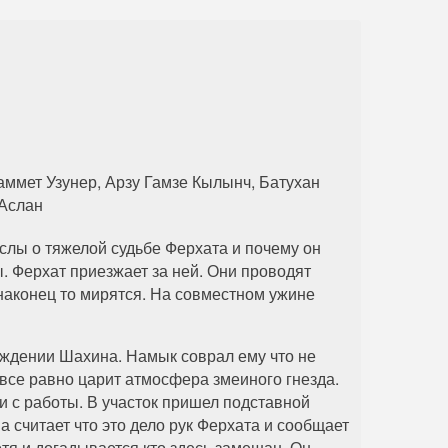
88 серия
89 серия
90 серия
аммет Узунер, Арзу Гамзе Кылынч, Батухан
 Аслан
слы о тяжелой судьбе Ферхата и почему он
. Ферхат приезжает за ней. Они проводят
наконец то мирятся. На совместном ужине
ождении Шахина. Намык соврал ему что не
 все равно царит атмосфера змеиного гнезда.
ли с работы. В участок пришел подставной
на считает что это дело рук Ферхата и сообщает
тя и догадывается кто здесь замешан. Он