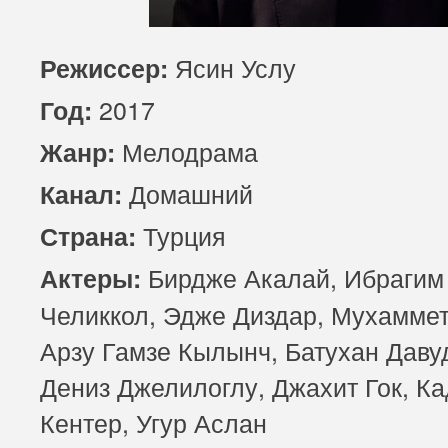
85 серия
86 серия
87 серия
Ясин Услу
Режиссер:
89 серия
90 серия
91 серия
2017
Год:
93 серия
94 серия
95 серия
Мелодрама
Жанр:
Домашний
Канал:
Турция
Страна:
​Бирдже Акалай, Ибрагим
Актеры:
Челиккол, Эдже Диздар, Мухаммет
Арзу Гамзе Кылынч, Батухан Даву
Дениз Джелилоглу, Джахит Гок, К
Кентер, Угур Аслан