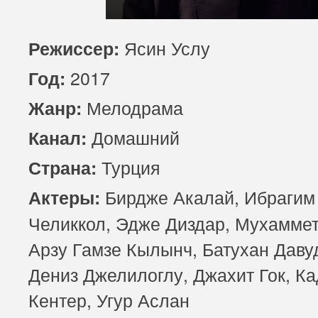
85 серия
86 серия
87 серия
Ясин Услу
Режиссер:
89 серия
90 серия
91 серия
2017
Год:
93 серия
94 серия
95 серия
Мелодрама
Жанр:
Домашний
Канал:
Турция
Страна:
​Бирдже Акалай, Ибрагим
Актеры:
Челиккол, Эдже Диздар, Мухаммет
Арзу Гамзе Кылынч, Батухан Даву
Дениз Джелилоглу, Джахит Гок, К
Кентер, Угур Аслан