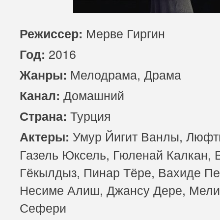
85 серия
Мерве Гиргин
Режиссер:
2016
Год:
Мелодрама, Драма
Жанры:
Домашний
Канал:
Турция
Страна:
Умур Йигит Ванлы, Люфт
Актеры:
Газель Юксель, Гюленай Калкан, 
Гёкылдыз, Пинар Тёре, Вахиде Пе
Несиме Алиш, Джансу Дере, Мели
Сефери