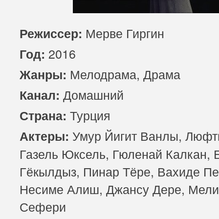
85 серия
Мерве Гиргин
Режиссер:
2016
Год:
Мелодрама, Драма
Жанры:
Домашний
Канал:
Турция
Страна:
Умур Йигит Ванлы, Люфт
Актеры:
Газель Юксель, Гюленай Калкан, 
Гёкылдыз, Пинар Тёре, Вахиде Пе
Несиме Алиш, Джансу Дере, Мели
Сефери