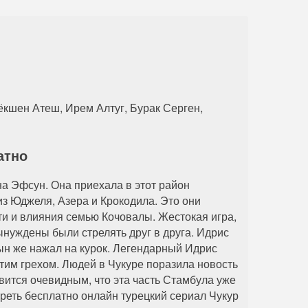
кшен Атеш, Ирем Алтуг, Бурак Серген,
и
атно
а Эфсун. Она приехала в этот район
из Юджеля, Азера и Крокодила. Это они
ти и влияния семью Кочовалы. Жестокая игра,
ынуждены были стрелять друг в друга. Идрис
ын же нажал на курок. Легендарный Идрис
этим грехом. Людей в Чукуре поразила новость
вится очевидным, что эта часть Стамбула уже
реть бесплатно онлайн турецкий сериал Чукур