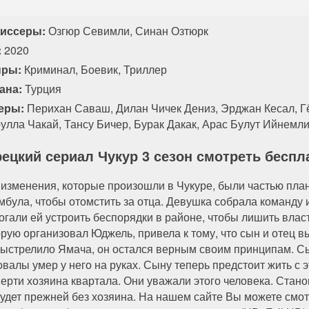
иссеры:
Озгюр Севимли, Синан Озтюрк
:
2020
ры:
Криминал, Боевик, Триллер
ана:
Турция
еры:
Перихан Саваш, Дилан Чичек Дениз, Эрджан Кесал, Гё
улла Чакай, Тансу Бичер, Бурак Дакак, Арас Булут Ийнемл
рецкий сериал Чукур 3 сезон смотреть беспл
 изменения, которые произошли в Чукуре, были частью план
мбула, чтобы отомстить за отца. Девушка собрала команду 
огали ей устроить беспорядки в районе, чтобы лишить влас
орую организовал Юджель, привела к тому, что сын и отец в
выстрелило Ямача, он остался верным своим принципам. С
овалы умер у него на руках. Сыну теперь предстоит жить с 
мерти хозяина квартала. Они уважали этого человека. Стано
будет прежней без хозяина. На нашем сайте Вы можете смот