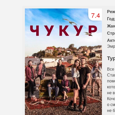
81 серия
82 серия
83 серия
Реж
7.4
Год
Жан
Стр
Акт
Эмр
Ту
Все
Ста
пом
кот
не 
Коч
о с
не 